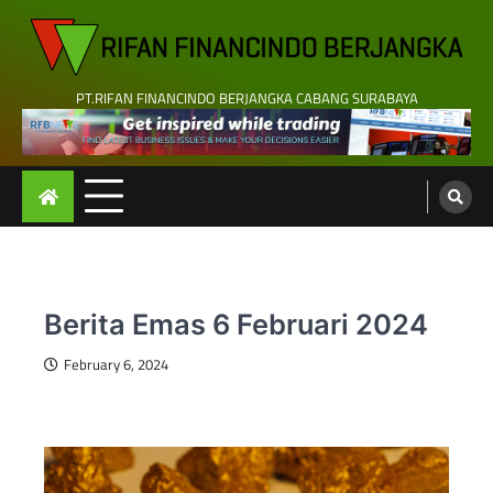
Skip
to
content
PT.RIFAN FINANCINDO BERJANGKA CABANG SURABAYA
Berita Emas 6 Februari 2024
February 6, 2024