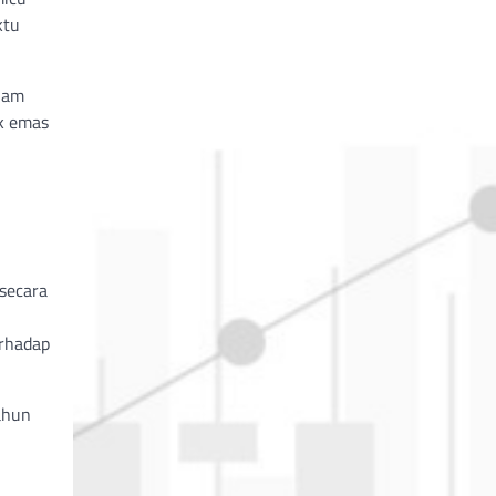
ktu
alam
k emas
 secara
erhadap
tahun