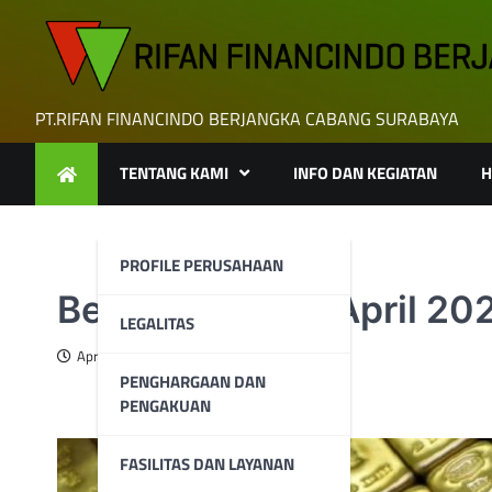
Skip
to
content
PT.RIFAN FINANCINDO BERJANGKA CABANG SURABAYA
TENTANG KAMI
INFO DAN KEGIATAN
H
PROFILE PERUSAHAAN
Berita Emas 26 April 20
LEGALITAS
April 26, 2024
PENGHARGAAN DAN
PENGAKUAN
FASILITAS DAN LAYANAN