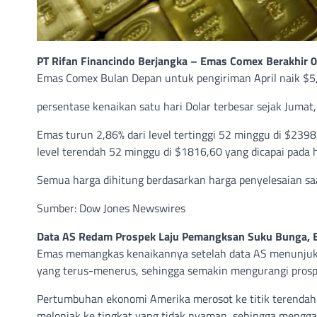
PT Rifan Financindo Berjangka – Emas Comex Berakhir 0
Emas Comex Bulan Depan untuk pengiriman April naik $5,3
persentase kenaikan satu hari Dolar terbesar sejak Jumat
Emas turun 2,86% dari level tertinggi 52 minggu di $2398
level terendah 52 minggu di $1816,60 yang dicapai pada 
Semua harga dihitung berdasarkan harga penyelesaian saa
Sumber: Dow Jones Newswires
Data AS Redam Prospek Laju Pemangksan Suku Bunga, 
Emas memangkas kenaikannya setelah data AS menunjukka
yang terus-menerus, sehingga semakin mengurangi prosp
Pertumbuhan ekonomi Amerika merosot ke titik terendah d
melonjak ke tingkat yang tidak nyaman, sehingga meng