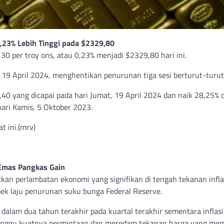
,23% Lebih Tinggi pada $2329,80
0 per troy ons, atau 0,23% menjadi $2329,80 hari ini.
, 19 April 2024, menghentikan penurunan tiga sesi berturut-turut
,40 yang dicapai pada hari Jumat, 19 April 2024 dan naik 28,25% d
hari Kamis, 5 Oktober 2023.
t ini.(mrv)
Emas Pangkas Gain
n perlambatan ekonomi yang signifikan di tengah tekanan infla
ek laju penurunan suku bunga Federal Reserve.
alam dua tahun terakhir pada kuartal terakhir sementara inflasi
ganggu kuatnya permintaan dan meredam tekanan harga yang me