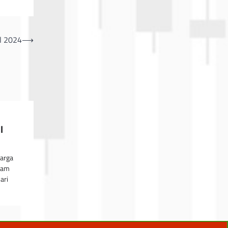
l 2024
⟶
l
Harga
jam
ari