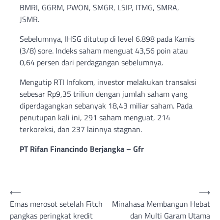
BMRI, GGRM, PWON, SMGR, LSIP, ITMG, SMRA,
JSMR.
Sebelumnya, IHSG ditutup di level 6.898 pada Kamis
(3/8) sore. Indeks saham menguat 43,56 poin atau
0,64 persen dari perdagangan sebelumnya.
Mengutip RTI Infokom, investor melakukan transaksi
sebesar Rp9,35 triliun dengan jumlah saham yang
diperdagangkan sebanyak 18,43 miliar saham. Pada
penutupan kali ini, 291 saham menguat, 214
terkoreksi, dan 237 lainnya stagnan.
PT Rifan Financindo Berjangka – Gfr
Post
⟵
⟶
Emas merosot setelah Fitch
Minahasa Membangun Hebat
navigation
pangkas peringkat kredit
dan Multi Garam Utama