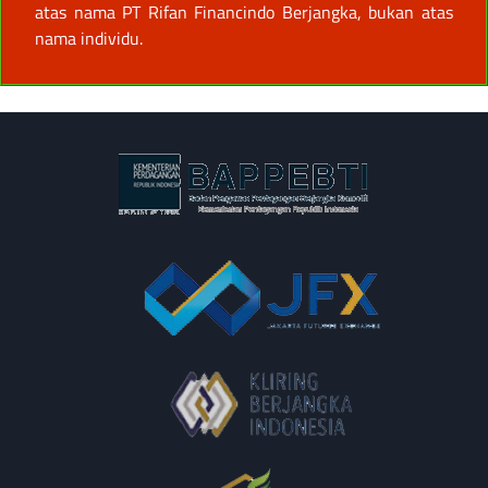
atas nama PT Rifan Financindo Berjangka, bukan atas
nama individu.