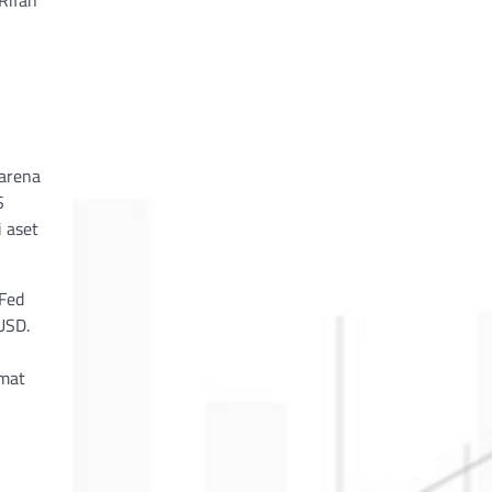
karena
S
 aset
 Fed
USD.
umat