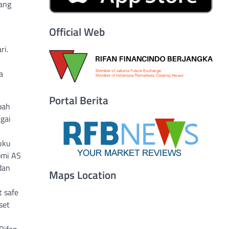
yang
Official Web
ri.
a
Portal Berita
bah
gai
uku
omi AS
dan
Maps Location
 safe
set
Rifan