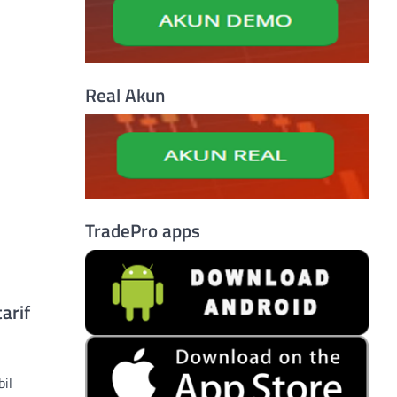
Real Akun
TradePro apps
arif
il