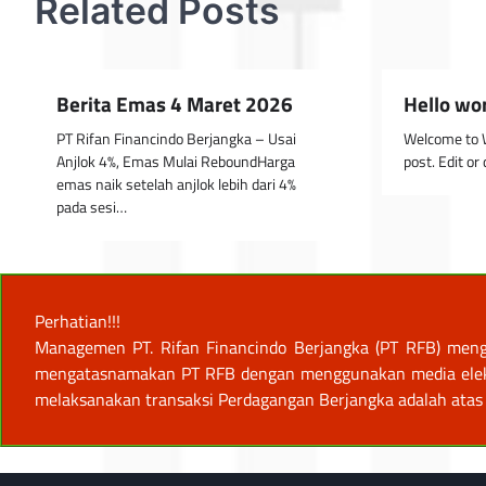
Related Posts
Berita Emas 4 Maret 2026
Hello wor
PT Rifan Financindo Berjangka – Usai
Welcome to W
Anjlok 4%, Emas Mulai ReboundHarga
post. Edit or 
emas naik setelah anjlok lebih dari 4%
pada sesi…
Perhatian!!!
Managemen PT. Rifan Financindo Berjangka (PT RFB) meng
mengatasnamakan PT RFB dengan menggunakan media elektro
melaksanakan transaksi Perdagangan Berjangka adalah atas 