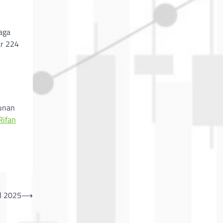
aga
ar 224
gunan
Rifan
l 2025
⟶