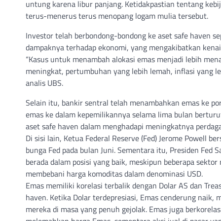
untung karena libur panjang. Ketidakpastian tentang kebi
terus-menerus terus menopang logam mulia tersebut.
Investor telah berbondong-bondong ke aset safe haven se
dampaknya terhadap ekonomi, yang mengakibatkan kenaika
“Kasus untuk menambah alokasi emas menjadi lebih menar
meningkat, pertumbuhan yang lebih lemah, inflasi yang lebih
analis UBS.
Selain itu, bankir sentral telah menambahkan emas ke po
emas ke dalam kepemilikannya selama lima bulan berturu
aset safe haven dalam menghadapi meningkatnya perdagan
Di sisi lain, Ketua Federal Reserve (Fed) Jerome Powell 
bunga Fed pada bulan Juni. Sementara itu, Presiden Fed
berada dalam posisi yang baik, meskipun beberapa sektor
membebani harga komoditas dalam denominasi USD.
Emas memiliki korelasi terbalik dengan Dolar AS dan Tr
haven. Ketika Dolar terdepresiasi, Emas cenderung naik,
mereka di masa yang penuh gejolak. Emas juga berkorelasi
melemahkan harga Emas, sementara aksi jual di pasar yan