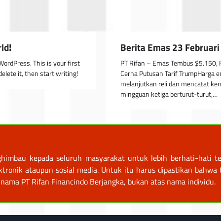
ld!
Berita Emas 23 Februar
ordPress. This is your first
PT Rifan – Emas Tembus $5.150, 
delete it, then start writing!
Cerna Putusan Tarif TrumpHarga 
melanjutkan reli dan mencatat ke
mingguan ketiga berturut-turut,…
himbau kepada seluruh masyarakat untuk lebih berhati-hati te
nik ataupun sosial media. Untuk itu harus dipastikan bahwa tr
nama PT Rifan Financindo Berjangka, bukan atas nama individu.