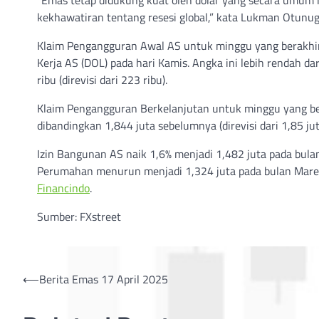
“Emas tetap didukung kuat oleh dolar yang secara umum 
kekhawatiran tentang resesi global,” kata Lukman Otunuga
Klaim Pengangguran Awal AS untuk minggu yang berakhir
Kerja AS (DOL) pada hari Kamis. Angka ini lebih rendah d
ribu (direvisi dari 223 ribu).
Klaim Pengangguran Berkelanjutan untuk minggu yang bera
dibandingkan 1,844 juta sebelumnya (direvisi dari 1,85 jut
Izin Bangunan AS naik 1,6% menjadi 1,482 juta pada bul
Perumahan menurun menjadi 1,324 juta pada bulan Maret da
Financindo
.
Sumber: FXstreet
Post
⟵
Berita Emas 17 April 2025
navigation