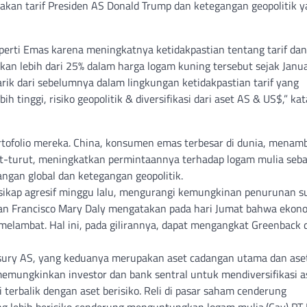
jakan tarif Presiden AS Donald Trump dan ketegangan geopolitik 
perti Emas karena meningkatnya ketidakpastian tentang tarif dan
n lebih dari 25% dalam harga logam kuning tersebut sejak Janua
ik dari sebelumnya dalam lingkungan ketidakpastian tarif yang
 tinggi, risiko geopolitik & diversifikasi dari aset AS & US$,” kat
rtofolio mereka. China, konsumen emas terbesar di dunia, menam
t-turut, meningkatkan permintaannya terhadap logam mulia seba
gan global dan ketegangan geopolitik.
bersikap agresif minggu lalu, mengurangi kemungkinan penurunan s
 San Francisco Mary Daly mengatakan pada hari Jumat bahwa ekon
 melambat. Hal ini, pada gilirannya, dapat mengangkat Greenback 
easury AS, yang keduanya merupakan aset cadangan utama dan aset
 memungkinkan investor dan bank sentral untuk mendiversifikasi a
 terbalik dengan aset berisiko. Reli di pasar saham cenderung
g lebih berisiko cenderung menguntungkan logam mulia.(Cay) PT 