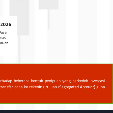
i 2026
Pasar
emas
naikan
rhadap beberapa bentuk penipuan yang berkedok investasi
ansfer dana ke rekening tujuan (Segregated Account) guna