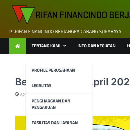
Skip
to
content
PT.RIFAN FINANCINDO BERJANGKA CABANG SURABAYA
TENTANG KAMI
INFO DAN KEGIATAN
H
PROFILE PERUSAHAAN
Berita Emas 21 April 20
LEGALITAS
April 21, 2025
PENGHARGAAN DAN
PENGAKUAN
FASILITAS DAN LAYANAN