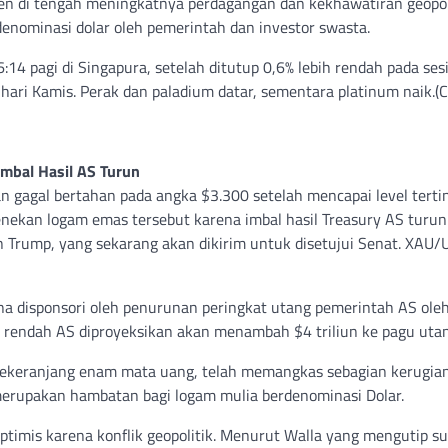
aven di tengah meningkatnya perdagangan dan kekhawatiran geopol
rdenominasi dolar oleh pemerintah dan investor swasta.
14 pagi di Singapura, setelah ditutup 0,6% lebih rendah pada ses
hari Kamis. Perak dan paladium datar, sementara platinum naik.(C
mbal Hasil AS Turun
n gagal bertahan pada angka $3.300 setelah mencapai level terti
nekan logam emas tersebut karena imbal hasil Treasury AS turun
n Trump, yang sekarang akan dikirim untuk disetujui Senat. XAU
na disponsori oleh penurunan peringkat utang pemerintah AS ole
lis rendah AS diproyeksikan akan menambah $4 triliun ke pagu uta
p sekeranjang enam mata uang, telah memangkas sebagian kerugia
erupakan hambatan bagi logam mulia berdenominasi Dolar.
timis karena konflik geopolitik. Menurut Walla yang mengutip s