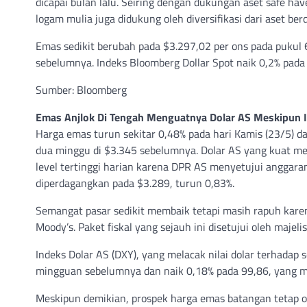
dicapai bulan lalu. Seiring dengan dukungan aset safe h
logam mulia juga didukung oleh diversifikasi dari aset be
Emas sedikit berubah pada $3.297,02 per ons pada pukul 6:
sebelumnya. Indeks Bloomberg Dollar Spot naik 0,2% pada 
Sumber: Bloomberg
Emas Anjlok Di Tengah Menguatnya Dolar AS Meskipun I
Harga emas turun sekitar 0,48% pada hari Kamis (23/5) da
dua minggu di $3.345 sebelumnya. Dolar AS yang kuat me
level tertinggi harian karena DPR AS menyetujui anggara
diperdagangkan pada $3.289, turun 0,83%.
Semangat pasar sedikit membaik tetapi masih rapuh kare
Moody’s. Paket fiskal yang sejauh ini disetujui oleh maje
Indeks Dolar AS (DXY), yang melacak nilai dolar terhada
mingguan sebelumnya dan naik 0,18% pada 99,86, yang m
Meskipun demikian, prospek harga emas batangan tetap op