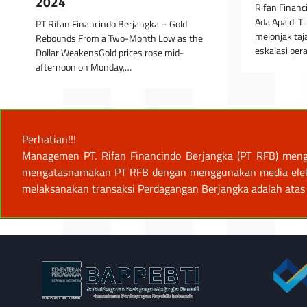
2024
Rifan Financ
Ada Apa di 
PT Rifan Financindo Berjangka – Gold
melonjak taj
Rebounds From a Two-Month Low as the
eskalasi pe
Dollar WeakensGold prices rose mid-
afternoon on Monday,…
Perhatian!!!
Managemen PT. Rifan Financindo Berjangka (PT RFB) meng
mengatasnamakan PT RFB dengan menggunakan media elektro
melaksanakan transaksi Perdagangan Berjangka adalah atas 