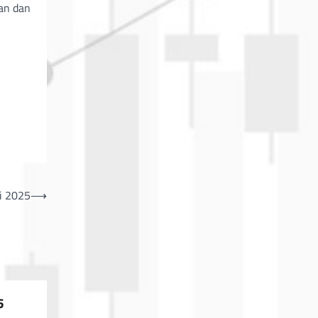
ran dan
i 2025
⟶
5