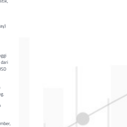
itik,
i
ay)
nggi
 dari
/USD
h
ng.
n
umber,