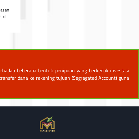
kasan
bil
rhadap beberapa bentuk penipuan yang berkedok investasi
ansfer dana ke rekening tujuan (Segregated Account) guna