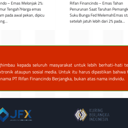
indo – Emas Melonjak 2%:
Rifan Financindo – Emas Tahan
Timur Tengah?Harga emas
Penurunan Saat Taruhan Pemang
am pada awal pekan, dipicu
Suku Bunga Fed MelemahEmas sta
rang…
setelah jatuh lebih dari 2% pada…
himbau kepada seluruh masyarakat untuk lebih berhati-hati te
nik ataupun sosial media. Untuk itu harus dipastikan bahwa tr
nama PT Rifan Financindo Berjangka, bukan atas nama individu.