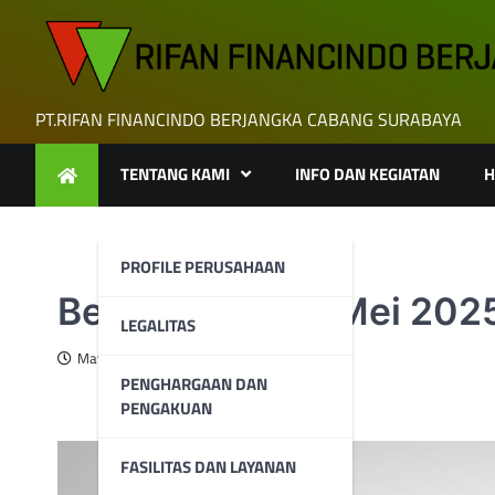
Skip
to
content
PT.RIFAN FINANCINDO BERJANGKA CABANG SURABAYA
TENTANG KAMI
INFO DAN KEGIATAN
H
PROFILE PERUSAHAAN
Berita Emas 22 Mei 202
LEGALITAS
May 23, 2025
PENGHARGAAN DAN
PENGAKUAN
FASILITAS DAN LAYANAN