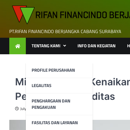
Skip
to
content
PT.RIFAN FINANCINDO BERJANGKA CABANG SURABAYA
TENTANG KAMI
INFO DAN KEGIATAN
H
PROFILE PERUSAHAAN
Minyak Menuju Kenaika
LEGALITAS
Penurunan Likuiditas
PENGHARGAAN DAN
PENGAKUAN
July 10, 2023
FASILITAS DAN LAYANAN