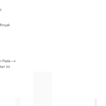
t
Minyak
m Pada
⟶
ari Ini