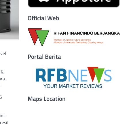
Official Web
vel
Portal Berita
%.
ara
.
S
Maps Location
ni.
resif