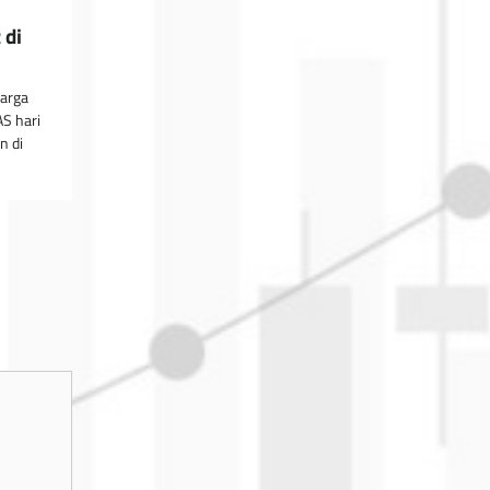
 di
Harga
S hari
n di