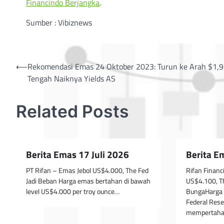
Financindo Berjangka
.
Sumber : Vibiznews
Post
⟵
Rekomendasi Emas 24 Oktober 2023: Turun ke Arah $1,9
Tengah Naiknya Yields AS
navigation
Related Posts
Berita Emas 17 Juli 2026
Berita E
PT Rifan – Emas Jebol US$4.000, The Fed
Rifan Finan
Jadi Beban Harga emas bertahan di bawah
US$4.100, T
level US$4.000 per troy ounce…
BungaHarga 
Federal Res
mempertaha