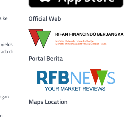
Official Web
a ke
 yields
ada di
Portal Berita
engan
Maps Location
an