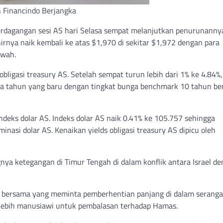
n Financindo Berjangka
rdagangan sesi AS hari Selasa sempat melanjutkan penurunanny
irnya naik kembali ke atas $1,970 di sekitar $1,972 dengan para
awah.
ligasi treasury AS. Setelah sempat turun lebih dari 1% ke 4.84%,
a tahun yang baru dengan tingkat bunga benchmark 10 tahun ber
ndeks dolar AS. Indeks dolar AS naik 0.41% ke 105.757 sehingga
si dolar AS. Kenaikan yields obligasi treasury AS dipicu oleh
ya ketegangan di Timur Tengah di dalam konflik antara Israel d
n bersama yang meminta pemberhentian panjang di dalam serang
 lebih manusiawi untuk pembalasan terhadap Hamas.