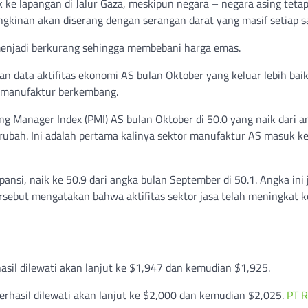
 ke lapangan di Jalur Gaza, meskipun negara – negara asing teta
kinan akan diserang dengan serangan darat yang masif setiap s
menjadi berkurang sehingga membebani harga emas.
an data aktifitas ekonomi AS bulan Oktober yang keluar lebih bai
r manufaktur berkembang.
ng Manager Index (PMI) AS bulan Oktober di 50.0 yang naik dari a
erubah. Ini adalah pertama kalinya sektor manufaktur AS masuk k
spansi, naik ke 50.9 dari angka bulan September di 50.1. Angka ini 
tersebut mengatakan bahwa aktifitas sektor jasa telah meningkat k
asil dilewati akan lanjut ke $1,947 dan kemudian $1,925.
erhasil dilewati akan lanjut ke $2,000 dan kemudian $2,025.
PT R