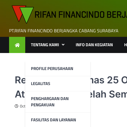
Skip
to
content
PT.RIFAN FINANCINDO BERJANGKA CABANG SURABAYA
TENTANG KAMI
INFO DAN KEGIATAN
H
PROFILE PERUSAHAAN
Rekomendasi Emas 25 Ok
LEGALITAS
Atas $1,970 Setelah Se
PENGHARGAAN DAN
PENGAKUAN
October 25, 2023
FASILITAS DAN LAYANAN