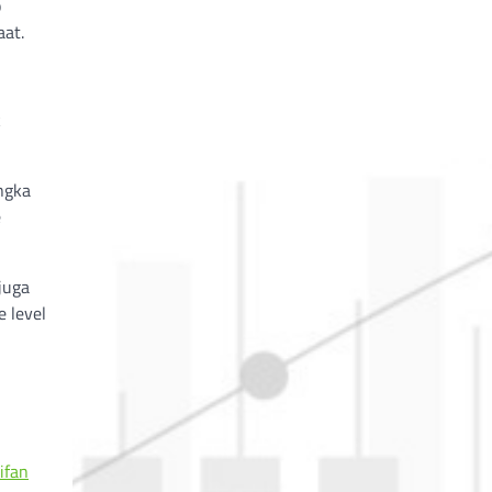
p
aat.
k
ngka
e
juga
e level
ifan