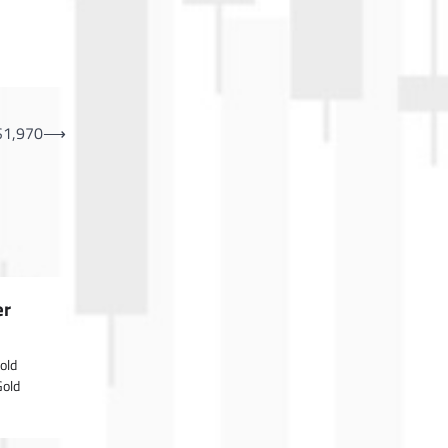
$1,970
⟶
er
old
Gold