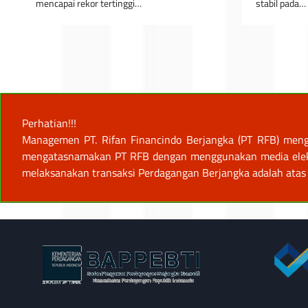
mencapai rekor tertinggi…
stabil pada…
Perhatian!!!
Managemen PT. Rifan Financindo Berjangka (PT RFB) meng
mengatasnamakan PT RFB dengan menggunakan media elektro
melaksanakan transaksi Perdagangan Berjangka adalah atas 