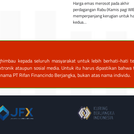
Harga emas merosot pada akhir
perdagangan Rabu (Kamis pagi WIB
memperpanjang kerugian untuk ha
kedua…
himbau kepada seluruh masyarakat untuk lebih berhati-hati te
nik ataupun sosial media. Untuk itu harus dipastikan bahwa tr
nama PT Rifan Financindo Berjangka, bukan atas nama individu.