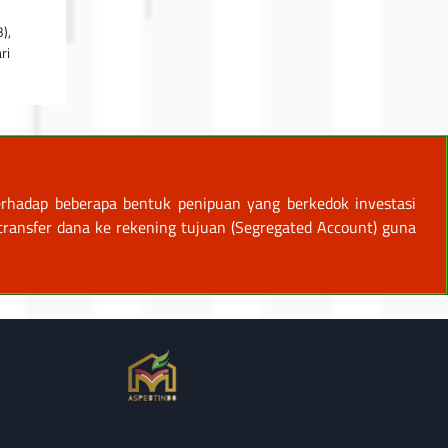
),
ri
rhadap beberapa bentuk penipuan yang berkedok investasi
ansfer dana ke rekening tujuan (Segregated Account) guna