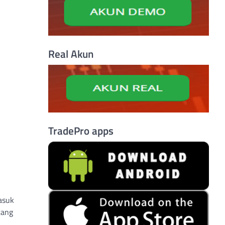
Real Akun
TradePro apps
masuk
tang