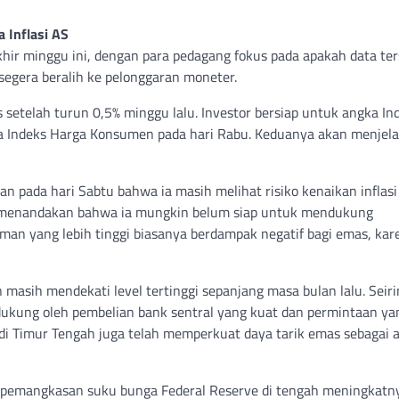
 Inflasi AS
khir minggu ini, dengan para pedagang fokus pada apakah data te
egera beralih ke pelonggaran moneter.
etelah turun 0,5% minggu lalu. Investor bersiap untuk angka In
gka Indeks Harga Konsumen pada hari Rabu. Keduanya akan menjel
pada hari Sabtu bahwa ia masih melihat risiko kenaikan inflasi
ng menandakan bahwa ia mungkin belum siap untuk mendukung
an yang lebih tinggi biasanya berdampak negatif bagi emas, kar
 masih mendekati level tertinggi sepanjang masa bulan lalu. Seir
idukung oleh pembelian bank sentral yang kuat dan permintaan ya
i Timur Tengah juga telah memperkuat daya tarik emas sebagai 
asi pemangkasan suku bunga Federal Reserve di tengah meningkatn