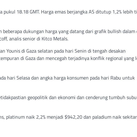
a pukul 18.18 GMT. Harga emas berjangka AS ditutup 1,2% lebih t
lah beberapa dukungan harga yang datang dari grafik bullish dalam
f, analis senior di Kitco Metals.
han Younis di Gaza selatan pada hari Senin di tengah desakan
mpuran di Gaza dan mencegah terjadinya konflik regional yang l
ada hari Selasa dan angka harga konsumen pada hari Rabu untuk
etidakpastian geopolitik dan ekonomi dan cenderung tumbuh subu
ons, platinum naik 2,2% menjadi $942,20 dan paladium naik sekita