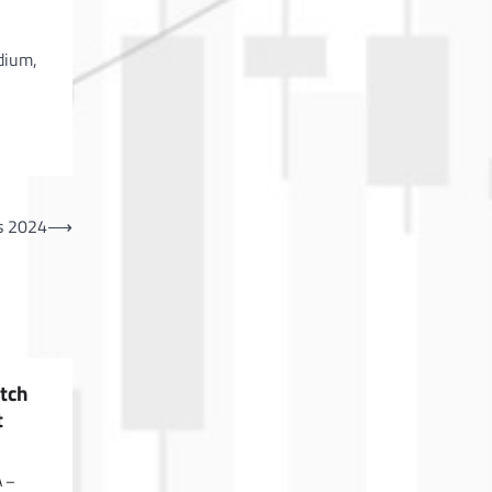
dium,
s 2024
⟶
tch
t
 –