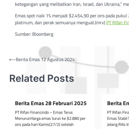
ketegangan yang melibatkan Iran, Israel, dan Ukraina,” m
Emas spot naik 1% menjadi $2.454,90 per ons pada pukul 2
platinum, dan perak semuanya menguat.(mrv)
PT Rifan Fi
Sumber: Bloomberg
Post
⟵
Berita Emas 12 Agustus 2024
navigation
Related Posts
Berita Emas 28 Februari 2025
Berita E
PT Rifan Financindo – Emas Terus
PT Rifan Fin
MenurunHarga emas turun ke $2.880 per
Emas Stabil 
ons pada hari Kamis(27/2) setelah
Jelang Rilis