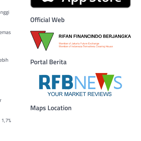
inggi
Official Web
 emas
ebih
Portal Berita
r
Maps Location
r 1,7%