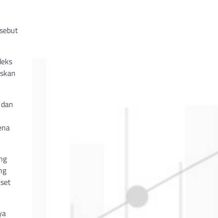
rsebut
deks
askan
 dan
ena
ing
ng
aset
ya