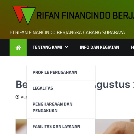
Skip
to
content
PT.RIFAN FINANCINDO BERJANGKA CABANG SURABAYA
TENTANG KAMI
INFO DAN KEGIATAN
H
PROFILE PERUSAHAAN
Berita Emas 13 Agustus
LEGALITAS
August 13, 2024
PENGHARGAAN DAN
PENGAKUAN
FASILITAS DAN LAYANAN