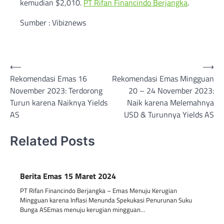
kemudian $2,010.
PT Rifan Financindo Berjangka
.
Sumber : Vibiznews
Post
⟵
⟶
Rekomendasi Emas 16
Rekomendasi Emas Mingguan
navigation
November 2023: Terdorong
20 – 24 November 2023:
Turun karena Naiknya Yields
Naik karena Melemahnya
AS
USD & Turunnya Yields AS
Related Posts
Berita Emas 15 Maret 2024
PT Rifan Financindo Berjangka – Emas Menuju Kerugian
Mingguan karena Inflasi Menunda Spekukasi Penurunan Suku
Bunga ASEmas menuju kerugian mingguan…