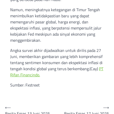
Namun, meningkatnya ketegangan di Timur Tengah
menimbulkan ketidakpastian baru yang dapat
memengaruhi pasar global, harga energi, dan
ekspektasi inflasi, yang berpotensi mempersulit jalur
kebijakan Fed meskipun ada sinyal ekonomi yang
menggembirakan.
Angka survei akhir dijadwalkan untuk dirilis pada 27
Juni, memberikan gambaran yang lebih komprehensif
tentang sentimen konsumen dan ekspektasi inflasi di
tengah kondisi global yang terus berkembang.(Cay)
PT
Rifan Financindo.
Sumber: Fxstreet
Post
⟵
⟶
Berita Emas 13 Juni 2025
Berita Emas 17 Juni 2025