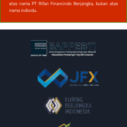
atas nama PT Rifan Financindo Berjangka, bukan atas
nama individu.