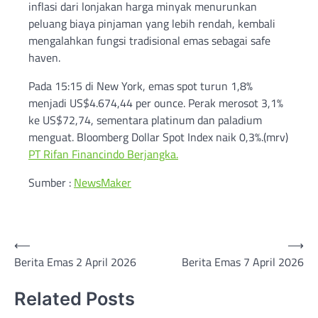
inflasi dari lonjakan harga minyak menurunkan
peluang biaya pinjaman yang lebih rendah, kembali
mengalahkan fungsi tradisional emas sebagai safe
haven.
Pada 15:15 di New York, emas spot turun 1,8%
menjadi US$4.674,44 per ounce. Perak merosot 3,1%
ke US$72,74, sementara platinum dan paladium
menguat. Bloomberg Dollar Spot Index naik 0,3%.(mrv)
PT Rifan Financindo Berjangka.
Sumber :
NewsMaker
Post
⟵
⟶
Berita Emas 2 April 2026
Berita Emas 7 April 2026
navigation
Related Posts