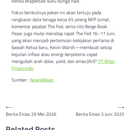
ketika ekspektasi suku bunga naik.
Fokus berikutnya pekan ini akan tertuju pada
rangkaian data tenaga kerja AS jelang NFP Jumat,
komentar pejabat The Fed, serta rilis Beige Book.
Pasar juga mulai menatap rapat The Fed 16–17 Juni,
yang akan menjadi pertemuan kebijakan pertama di
bawah Ketua baru, Kevin Warsh—membuat setiap
kejutan inflasi atau energi berpotensi cepat
mengubah arah dolar, yield, dan emas.(Arl)*
PT Rifan
Financindo
.
Sumber :
NewsMaker
Post
⟵
⟶
Berita Emas 29 Mei 2026
Berita Emas 3 Juni 2025
navigation
Related Posts