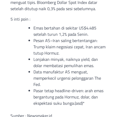
menguat tipis. Bloomberg Dollar Spot Index datar
setelah ditutup naik 0,3% pada sesi sebelumnya.
5 inti poin :
Emas bertahan di sekitar US$4.485
setelah turun 1,2% pada Senin.
Pesan AS–Iran saling bertentangan:
Trump klaim negosiasi cepat, Iran ancam
tutup Hormuz.
Lonjakan minyak, naiknya yield, dan
dolar membatasi pemulihan emas.
Data manufaktur AS menguat,
memperkecil urgensi pelonggaran The
Fed.
Pasar tetap headline-driven: arah emas
bergantung pada Hormuz, dolar, dan
ekspektasi suku bunga.(asd)*
Sumber : Newsmaker.id