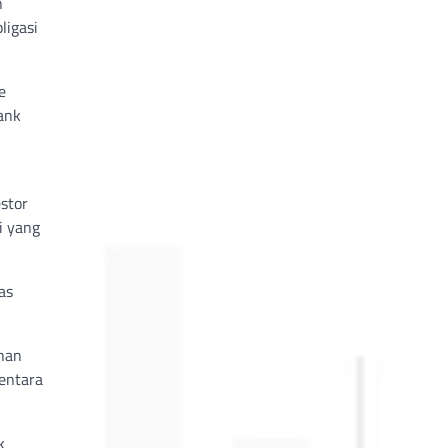
n
ligasi
e
ank
stor
i yang
as
han
entara
k