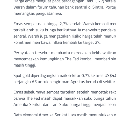
Harga emas menguat pada perdagangan Rabu (1/7) setela
Warsh dalam forum tahunan bank sentral di Sintra, Portug
memangkas penguatannya.
Emas sempat naik hingga 2,7% setelah Warsh kembali me
terkait arah suku bunga berikutnya. Ia menyebut pendek
sentral. Warsh juga mengatakan risiko harga telah menu
komitmen membawa inflasi kembali ke target 2%.
Pernyataan tersebut membantu meredakan kekhawatiran p
mencemaskan kemungkinan The Fed kembali memberi sinya
masih tinggi.
Spot gold diperdagangkan naik sekitar 0,7% ke area US$4
berjangka AS untuk pengiriman Agustus berada di sekitar
Emas sebelumnya sempat tertekan setelah mencetak reko
bahwa The Fed masih dapat menaikkan suku bunga tahun i
Amerika Serikat dan Iran. Suku bunga tinggi menjadi beb
Data ekonomi Amerika Serikat juga masih menunjukkan ek