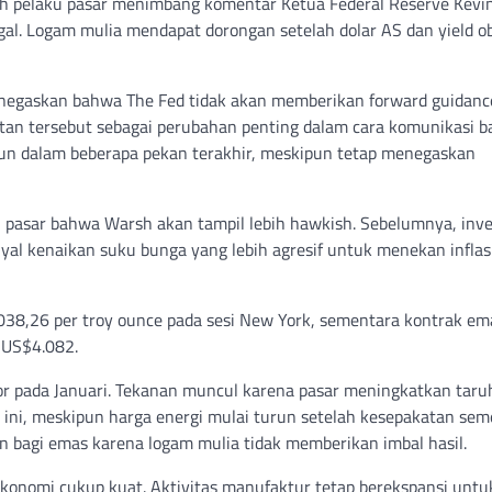
h pelaku pasar menimbang komentar Ketua Federal Reserve Kevi
al. Logam mulia mendapat dorongan setelah dolar AS dan yield ob
negaskan bahwa The Fed tidak akan memberikan forward guidanc
atan tersebut sebagai perubahan penting dalam cara komunikasi b
run dalam beberapa pekan terakhir, meskipun tetap menegaskan
asar bahwa Warsh akan tampil lebih hawkish. Sebelumnya, inve
l kenaikan suku bunga yang lebih agresif untuk menekan inflas
.038,26 per troy ounce pada sesi New York, sementara kontrak em
 US$4.082.
r pada Januari. Tekanan muncul karena pasar meningkatkan taru
ni, meskipun harga energi mulai turun setelah kesepakatan sem
an bagi emas karena logam mulia tidak memberikan imbal hasil.
onomi cukup kuat. Aktivitas manufaktur tetap berekspansi untu