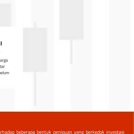
l
0
Harga
tar
belum
rhadap beberapa bentuk penipuan yang berkedok investasi