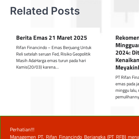
navigation
Related Posts
Berita Emas 21 Maret 2025
Rekomen
Mingguan
Rifan Financindo – Emas Berjuang Untuk
2024: Di
Reli setelah seruan Fed, Risiko Geopolitik
Kenaikan
Masih AdaHarga emas turun pada hari
Meyakin
Kamis(20/03) karena…
PT Rifan Fin
emas pada j
minggu lalu
pemulihanny
Perhatian!!!
Managemen PT. Rifan Financindo Berjangka (PT RFB) meng