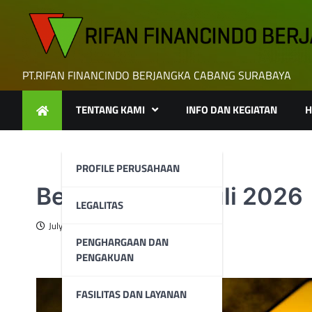
Skip
to
content
PT.RIFAN FINANCINDO BERJANGKA CABANG SURABAYA
TENTANG KAMI
INFO DAN KEGIATAN
H
PROFILE PERUSAHAAN
Berita Emas 2 Juli 2026
LEGALITAS
July 2, 2026
PENGHARGAAN DAN
PENGAKUAN
FASILITAS DAN LAYANAN