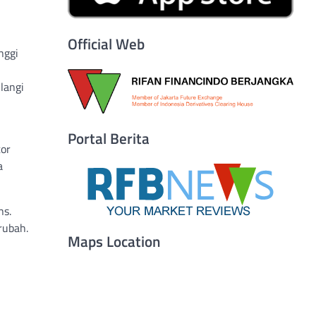
Official Web
nggi
langi
Portal Berita
tor
a
ns.
rubah.
Maps Location