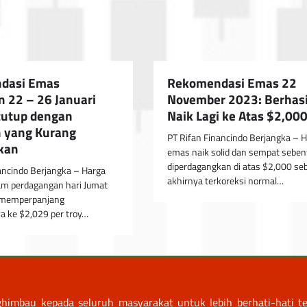
dasi Emas
Rekomendasi Emas 22
 22 – 26 Januari
November 2023: Berhasi
tutup dengan
Naik Lagi ke Atas $2,00
 yang Kurang
PT Rifan Financindo Berjangka – 
kan
emas naik solid dan sempat seben
diperdagangkan di atas $2,000 se
ancindo Berjangka – Harga
akhirnya terkoreksi normal…
am perdagangan hari Jumat
, memperpanjang
a ke $2,029 per troy…
himbau kepada seluruh masyarakat untuk lebih berhati-hati te