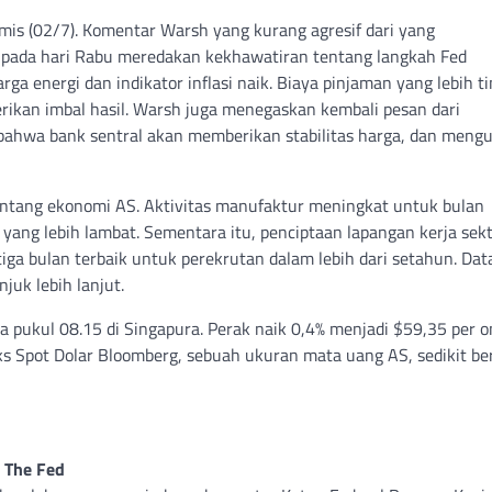
mis (02/7). Komentar Warsh yang kurang agresif dari yang
l pada hari Rabu meredakan kekhawatiran tentang langkah Fed
a energi dan indikator inflasi naik. Biaya pinjaman yang lebih ti
ikan imbal hasil. Warsh juga menegaskan kembali pesan dari
 bahwa bank sentral akan memberikan stabilitas harga, dan mengu
tang ekonomi AS. Aktivitas manufaktur meningkat untuk bulan
 yang lebih lambat. Sementara itu, penciptaan lapangan kerja sek
tiga bulan terbaik untuk perekrutan dalam lebih dari setahun. Dat
juk lebih lanjut.
 pukul 08.15 di Singapura. Perak naik 0,4% menjadi $59,35 per o
eks Spot Dolar Bloomberg, sebuah ukuran mata uang AS, sedikit be
 The Fed