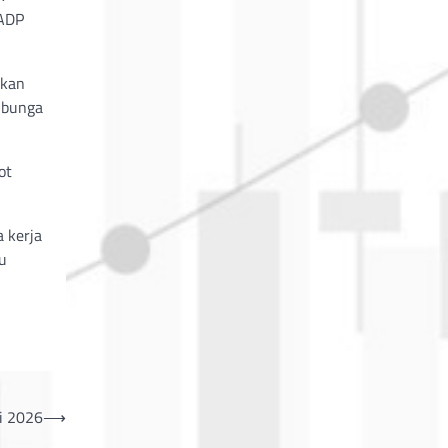
 ADP
kkan
u bunga
ot
a kerja
u
li 2026
⟶