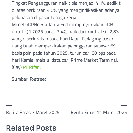
Tingkat Pengangguran naik tipis menjadi 4,1%, sedikit
di atas perkiraan 4,0%, yang mengindikasikan adanya
pelunakan di pasar tenaga kerja.
Model GDPNow Atlanta Fed memproyeksikan PDB
untuk Q1 2025 pada -2,4%, naik dari kontraksi -2,8%
yang diperkirakan pada hari Rabu. Pedagang pasar
uang telah memperkirakan pelonggaran sebesar 69
basis poin pada tahun 2025, turun dari 80 bps pada
hari Kamis, melalui data dari Prime Market Terminal.
(Cay)
PT Rifan.
Sumber: Fxstreet
Post
⟵
⟶
Berita Emas 7 Maret 2025
Berita Emas 11 Maret 2025
navigation
Related Posts