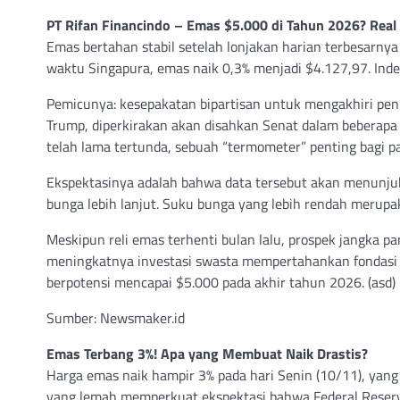
PT Rifan Financindo – Emas $5.000 di Tahun 2026? Real 
Emas bertahan stabil setelah lonjakan harian terbesarnya 
waktu Singapura, emas naik 0,3% menjadi $4.127,97. Inde
Pemicunya: kesepakatan bipartisan untuk mengakhiri pe
Trump, diperkirakan akan disahkan Senat dalam beberapa 
telah lama tertunda, sebuah “termometer” penting bagi pa
Ekspektasinya adalah bahwa data tersebut akan menun
bunga lebih lanjut. Suku bunga yang lebih rendah merupa
Meskipun reli emas terhenti bulan lalu, prospek jangka pa
meningkatnya investasi swasta mempertahankan fondasi
berpotensi mencapai $5.000 pada akhir tahun 2026. (asd)
Sumber: Newsmaker.id
Emas Terbang 3%! Apa yang Membuat Naik Drastis?
Harga emas naik hampir 3% pada hari Senin (10/11), yang 
yang lemah memperkuat ekspektasi bahwa Federal Reser