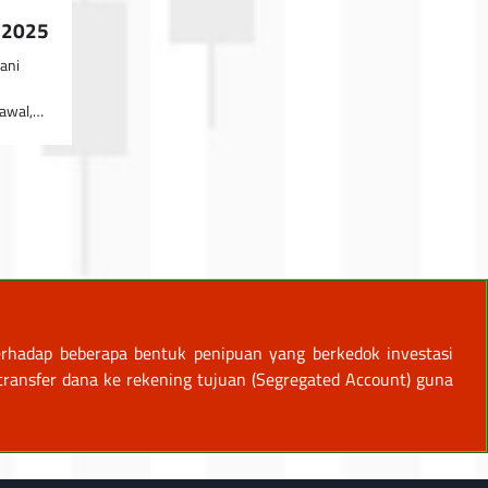
i 2025
ani
 awal,…
rhadap beberapa bentuk penipuan yang berkedok investasi
ansfer dana ke rekening tujuan (Segregated Account) guna