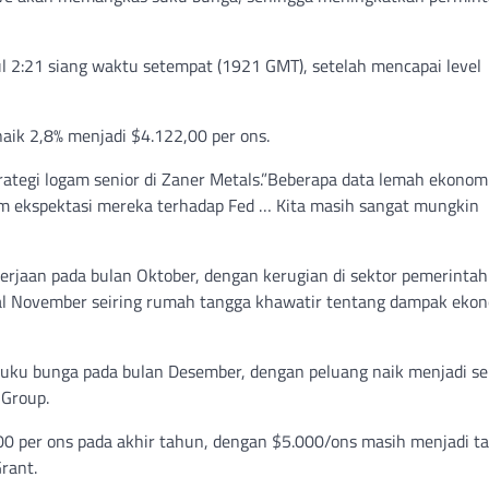
l 2:21 siang waktu setempat (1921 GMT), setelah mencapai level
ik 2,8% menjadi $4.122,00 per ons.
trategi logam senior di Zaner Metals.”Beberapa data lemah ekonom
am ekspektasi mereka terhadap Fed … Kita masih sangat mungkin
rjaan pada bulan Oktober, dengan kerugian di sektor pemerintah
wal November seiring rumah tangga khawatir tentang dampak ekon
suku bunga pada bulan Desember, dengan peluang naik menjadi se
 Group.
00 per ons pada akhir tahun, dengan $5.000/ons masih menjadi ta
rant.