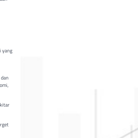
i yang
 dan
omi,
kitar
rget