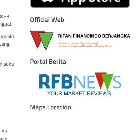
08.33
Official Web
nguat.
Donald
 yang
Portal Berita
n suku
Maps Location
i AS
taan