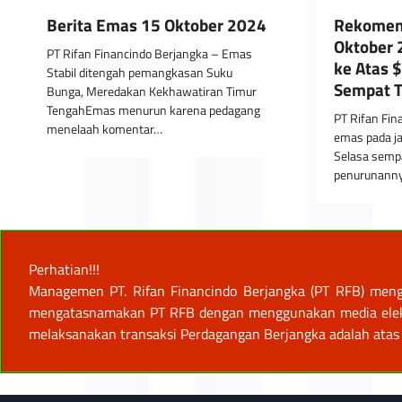
Berita Emas 15 Oktober 2024
Rekomen
Oktober 
PT Rifan Financindo Berjangka – Emas
ke Atas 
Stabil ditengah pemangkasan Suku
Sempat 
Bunga, Meredakan Kekhawatiran Timur
TengahEmas menurun karena pedagang
PT Rifan Fin
menelaah komentar…
emas pada j
Selasa semp
penurunann
Perhatian!!!
Managemen PT. Rifan Financindo Berjangka (PT RFB) meng
mengatasnamakan PT RFB dengan menggunakan media elektro
melaksanakan transaksi Perdagangan Berjangka adalah atas 