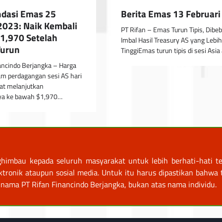
dasi Emas 25
Berita Emas 13 Februar
2023: Naik Kembali
PT Rifan – Emas Turun Tipis, Dibeb
$1,970 Setelah
Imbal Hasil Treasury AS yang Lebih
Turun
TinggiEmas turun tipis di sesi Asia
ancindo Berjangka – Harga
am perdagangan sesi AS hari
at melanjutkan
ya ke bawah $1,970…
himbau kepada seluruh masyarakat untuk lebih berhati-hati te
nik ataupun sosial media. Untuk itu harus dipastikan bahwa tr
nama PT Rifan Financindo Berjangka, bukan atas nama individu.