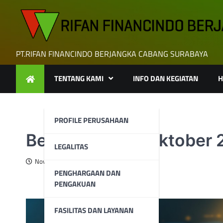
Skip
to
content
PT.RIFAN FINANCINDO BERJANGKA CABANG SURABAYA
TENTANG KAMI
INFO DAN KEGIATAN
H
PROFILE PERUSAHAAN
Berita Emas 11 Oktober
LEGALITAS
November 11, 2025
PENGHARGAAN DAN
PENGAKUAN
FASILITAS DAN LAYANAN