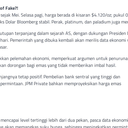
of Fake?!
sejak Mei. Selasa pagi, harga berada di kisaran $4.120/oz; pukul 
ks Dolar Bloomberg stabil. Perak, platinum, dan paladium juga me
nutupan terpanjang dalam sejarah AS, dengan dukungan Presiden 
hari. Pemerintah yang dibuka kembali akan merilis data ekonomi
sar.
jukkan pelemahan ekonomi, memperkuat argumen untuk penuruna
kan dorongan bagi emas yang tidak memberikan imbal hasil.
njangnya tetap positif. Pembelian bank sentral yang tinggi dan
 permintaan. JPM Private bahkan memproyeksikan harga emas
mencapai level tertinggi lebih dari dua pekan, pasca data ekonom
ve akan memangkas suku bunga, sehingga meningkatkan permin