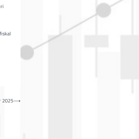
ri
iskal
r 2025
⟶