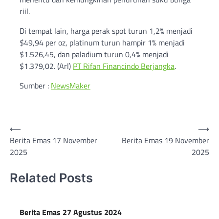
riil.
Di tempat lain, harga perak spot turun 1,2% menjadi
$49,94 per oz, platinum turun hampir 1% menjadi
$1.526,45, dan paladium turun 0,4% menjadi
$1.379,02. (Arl)
PT Rifan Financindo Berjangka
.
Sumber :
NewsMaker
Post
⟵
⟶
Berita Emas 17 November
Berita Emas 19 November
navigation
2025
2025
Related Posts
Berita Emas 27 Agustus 2024