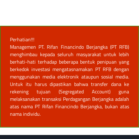
Perhatian!!!
Managemen PT. Rifan Financindo Berjangka (PT RFB)
menghimbau kepada seluruh masyarakat untuk lebih
berhati-hati terhadap beberapa bentuk penipuan yang
berkedok investasi mengatasnamakan PT RFB dengan
menggunakan media elektronik ataupun sosial media.
Untuk itu harus dipastikan bahwa transfer dana ke
rekening tujuan (Segregated Account) guna
melaksanakan transaksi Perdagangan Berjangka adalah
atas nama PT Rifan Financindo Berjangka, bukan atas
nama individu.