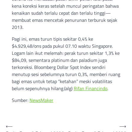
kena koreksi keras setelah muncul peringatan bahwa
kenaikan sudah terlalu cepat dan terlalu tinggi—
membuat emas mencetak penurunan terburuk sejak
2013.
Pagi ini, emas turun tipis sekitar 0,4% ke
$4.929,48/ons pada pukul 07.10 waktu Singapore.
Logam lain ikut melemah: perak turun sekitar 1,3% ke
$84,09, sementara platinum dan paladium juga
terkoreksi. Bloomberg Dollar Spot Index sendiri
menutup sesi sebelumnya turun 0,3%, memberi ruang
bagi emas untuk tetap “ketahan” meski volatilitas
belum sepenuhnya hilang.(alg)
Rifan Financindo
.
Sumber:
NewsMaker
Post
⟵
⟶